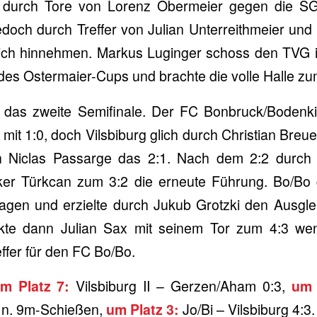
 durch Tore von Lorenz Obermeier gegen die SG 
doch durch Treffer von Julian Unterreithmeier un
ich hinnehmen. Markus Luginger schoss den TVG in
 des Ostermaier-Cups und brachte die volle Halle z
f das zweite Semifinale. Der FC Bonbruck/Bodenki
mit 1:0, doch Vilsbiburg glich durch Christian Bre
h Niclas Passarge das 2:1. Nach dem 2:2 durch 
lker Türkcan zum 3:2 die erneute Führung. Bo/Bo 
lagen und erzielte durch Jukub Grotzki den Ausgle
ckte dann Julian Sax mit seinem Tor zum 4:3 we
ffer für den FC Bo/Bo.
um Platz 7:
Vilsbiburg II – Gerzen/Aham 0:3,
um 
) n. 9m-Schießen,
um Platz 3:
Jo/Bi – Vilsbiburg 4:3.