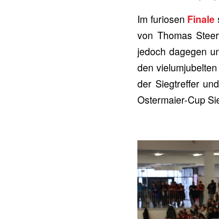
Im furiosen
Finale
von Thomas Steer 
jedoch dagegen un
den vielumjubelten
der Siegtreffer u
Ostermaier-Cup Si