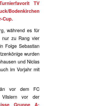
urnierfavorit TV
ruck/Bodenkirchen
r-Cup.
urg, während es für
 nur zu Rang vier
in Folge Sebastian
ützenkönige wurden
nhausen und Niclas
auch im Vorjahr mit
erän vor dem FC
Vilslern vor der
nisse Gruppe A: