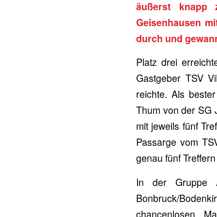
äußerst knapp z
Geisenhausen mit
durch und gewann
Platz drei erreich
Gastgeber TSV Vi
reichte. Als best
Thum von der SG J
mit jeweils fünf 
Passarge vom TSV V
genau fünf Treffern 
In der Gruppe 
Bonbruck/Bodenk
chancenlosen Ma