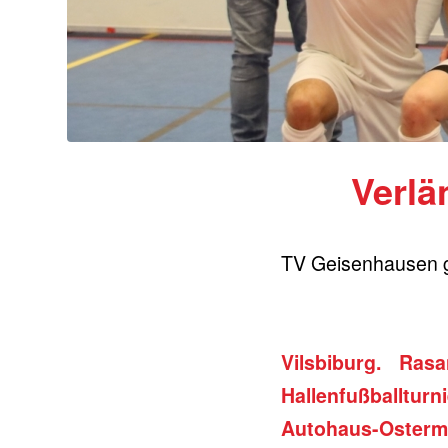
Verlä
TV Geisenhausen g
Vilsbiburg. Ra
Hallenfußballturn
Autohaus-Osterm