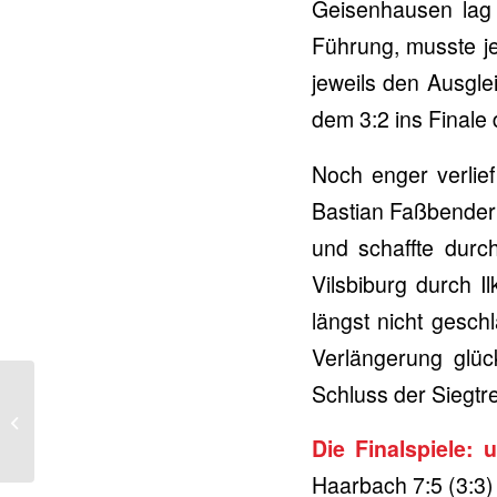
Geisenhausen lag
Führung, musste je
jeweils den Ausgle
dem 3:2 ins Finale
Noch enger verlie
Bastian Faßbender 
und schaffte durc
Vilsbiburg durch I
längst nicht gesch
Verlängerung glü
Schluss der Siegtre
Gründung der Abteilung
GESUNDHEITSSPORT
Die Finalspiele: 
im TSV Vilsbiburg
Haarbach 7:5 (3:3