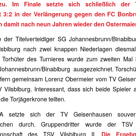
u. Im Finale setzte sich schließlich der T
 3:2 in der Verlängerung gegen den FC Bonb
 damit nach neun Jahren wieder den Ostermaie
te der Titelverteidiger SG Johannesbrunn/Binabib
lsbiburg nach zwei knappen Niederlagen diesmal
er Torhüter des Turnieres wurde zum zweiten Mal 
ohannesbrunn/Binabiburg ausgezeichnet. Torsch
Treffern gemeinsam Lorenz Obermeier vom TV Geise
ilsbiburg. Interessant, dass sich beide Spieler 
die Torjägerkrone teilten.
A setzte sich der TV Geisenhausen souv
irchen durch. Gruppendritter wurde der TSV 
nnschaft des TSV Vilsbiburg II.
Die Ergeb