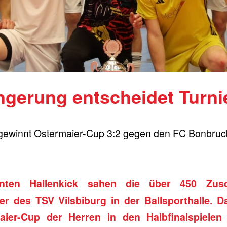
ngerung entscheidet Turni
ewinnt Ostermaier-Cup 3:2 gegen den FC Bonbruc
santen Hallenkick sahen die über 450 Zus
ier des TSV Vilsbiburg in der Ballsporthalle. 
aier-Cup der Herren in den Halbfinalspielen