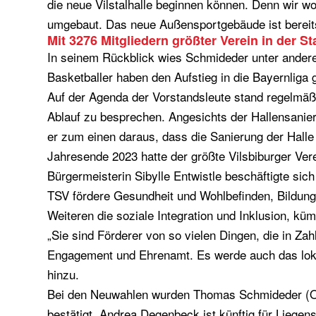
die neue Vilstalhalle beginnen können. Denn wir wol
umgebaut. Das neue Außensportgebäude ist bereits
Mit 3276 Mitgliedern größter Verein in der St
In seinem Rückblick wies Schmideder unter anderem
Basketballer haben den Aufstieg in die Bayernliga 
Auf der Agenda der Vorstandsleute stand regelmäß
Ablauf zu besprechen. Angesichts der Hallensanieru
er zum einen daraus, dass die Sanierung der Halle
Jahresende 2023 hatte der größte Vilsbiburger Vere
Bürgermeisterin Sibylle Entwistle beschäftigte sic
TSV fördere Gesundheit und Wohlbefinden, Bildung u
Weiteren die soziale Integration und Inklusion, kü
„Sie sind Förderer von so vielen Dingen, die in Z
Engagement und Ehrenamt. Es werde auch das lokale 
hinzu.
Bei den Neuwahlen wurden Thomas Schmideder (Org
bestätigt. Andrea Degenbeck ist künftig für Liegen