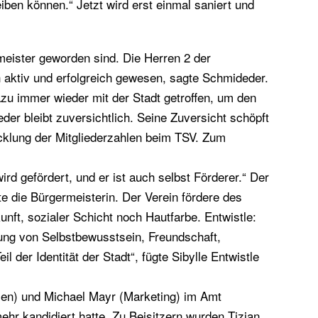
eiben können.“ Jetzt wird erst einmal saniert und
meister geworden sind. Die Herren 2 der
h aktiv und erfolgreich gewesen, sagte Schmideder.
zu immer wieder mit der Stadt getroffen, um den
der bleibt zuversichtlich. Seine Zuversicht schöpft
icklung der Mitgliederzahlen beim TSV. Zum
rd gefördert, und er ist auch selbst Förderer.“ Der
e die Bürgermeisterin. Der Verein fördere des
nft, sozialer Schicht noch Hautfarbe. Entwistle:
rung von Selbstbewusstsein, Freundschaft,
der Identität der Stadt“, fügte Sibylle Entwistle
en) und Michael Mayr (Marketing) im Amt
ehr kandidiert hatte. Zu Beisitzern wurden Tizian