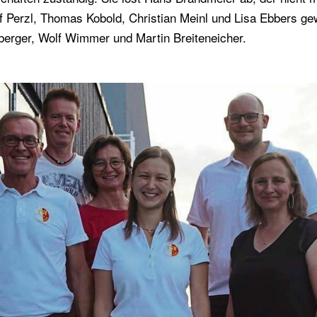
 Perzl, Thomas Kobold, Christian Meinl und Lisa Ebbers gewä
berger, Wolf Wimmer und Martin Breiteneicher.