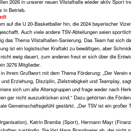
len 2026 in unserer neuen Vilstalhalle wieder aktiv Sport tr
 in Betrieb.
adt
 auf die U 20-Basketballer hin, die 2024 bayerischer Vize
geschafft. Auch viele andere TSV-Abteilungen seien sportlic
ig das Thema Vilstalhallen-Sanierung. Das Team hat sich da
ng ist ein logistischer Kraftakt zu bewältigen, aber Schmide
 nicht ewig dauert, zum anderen freut er sich über die Entw
in 3276 Mitglieder.
h in ihrem Grußwort mit dem Thema Förderung: „Der Verein wi
nd Erziehung, Disziplin, Zielstrebigkeit und Teamplay, sagt
mmere sich um alle Altersgruppen und frage weder nach Herku
ahlen gar nicht auszudrücken sind.“ Dazu gehörten die Förde
Gemeinschaftsgefühl gestärkt. „Der TSV ist ein großer Teil 
anisation), Katrin Brambs (Sport), Hermann Mayr (Finanz
schaften zuständig. Sie löst Hans Brandmeier ab, der nicht m