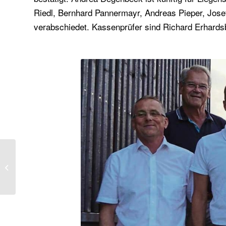
Riedl, Bernhard Pannermayr, Andreas Pieper, Josef
verabschiedet. Kassenprüfer sind Richard Erhards
Ehrennadel in Bronze
für Erich Eberl